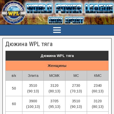
Дюжина WPL тяга
Дюжина WPL тяга
Женщины
в/к
Элита
МСМК
МС
КМС
3510
3120
2730
2340
50
(90:13)
(80;13)
(70;13)
(60;13)
3900
3705
3510
3120
60
(100;13)
(95;13)
(90;13)
(80;13)