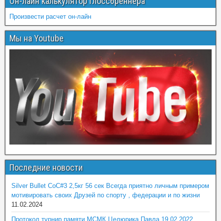
Он-лайн калькулятор Глоссбреннера
Произвести расчет он-лайн
Мы на Youtube
Последние новости
Silver Bullet CoC#3 2,5кг 56 сек Всегда приятно личным примером
мотивировать своих Друзей по спорту , федерации и по жизни
11.02.2024
Протокол турнир памяти МСМК Целюрика Павла 19.02.2022