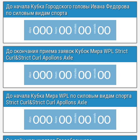
До начала Кубка Городского головы Ивана Федорова
по силовым видам спорта
minutes
seconds
0
0
0
0
0
0
0
0
0
hours
days
До окончания приема заявок Кубок Мира WPL Strict
Curl&Strict Curl Apollons Axle
minutes
seconds
0
0
0
0
0
0
0
0
0
hours
days
До начала Кубка Мира WPL по силовым видам спорта
Strict Curl&Strict Curl Apollons Axle
minutes
seconds
0
0
0
0
0
0
0
0
0
hours
days