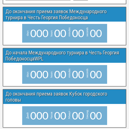
До окончания приема заявок Международного
турнира в Честь Георгия Победоносца
minutes
seconds
0
0
0
0
0
0
0
0
0
hours
days
До начала Международного турнира в Честь Георгия
ПобедоносцаWPL
minutes
seconds
0
0
0
0
0
0
0
0
0
hours
days
До окончания приема заявок Кубок городского
головы
Секунд
0
0
0
0
0
0
0
0
0
Минут
Часов
Дней