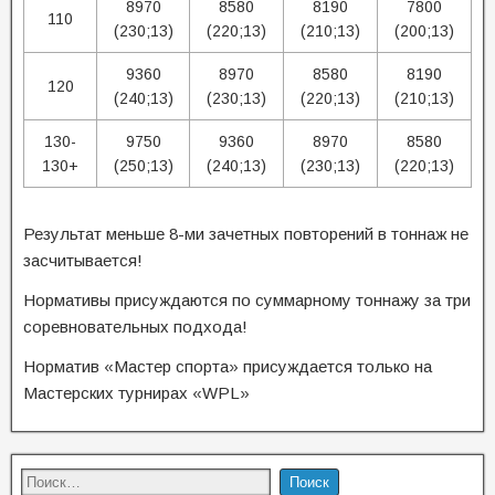
8970
8580
8190
7800
110
(230;13)
(220;13)
(210;13)
(200;13)
9360
8970
8580
8190
120
(240;13)
(230;13)
(220;13)
(210;13)
130-
9750
9360
8970
8580
130+
(250;13)
(240;13)
(230;13)
(220;13)
Результат меньше 8-ми зачетных повторений в тоннаж не
засчитывается!
Нормативы присуждаются по суммарному тоннажу за три
соревновательных подхода!
Норматив «Мастер спорта» присуждается только на
Мастерских турнирах «WPL»