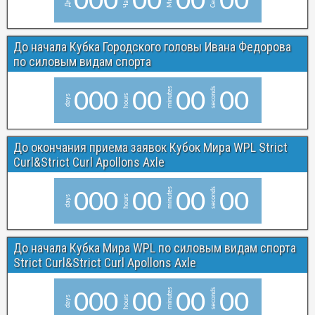
0
0
0
0
0
0
0
0
0
До начала Кубка Городского головы Ивана Федорова
по силовым видам спорта
minutes
seconds
0
0
0
0
0
0
0
0
0
hours
days
До окончания приема заявок Кубок Мира WPL Strict
Curl&Strict Curl Apollons Axle
minutes
seconds
0
0
0
0
0
0
0
0
0
hours
days
До начала Кубка Мира WPL по силовым видам спорта
Strict Curl&Strict Curl Apollons Axle
minutes
seconds
0
0
0
0
0
0
0
0
0
hours
days