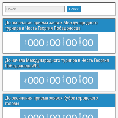
До окончания приема заявок Международного
турнира в Честь Георгия Победоносца
minutes
seconds
0
0
0
0
0
0
0
0
0
hours
days
До начала Международного турнира в Честь Георгия
ПобедоносцаWPL
minutes
seconds
0
0
0
0
0
0
0
0
0
hours
days
До окончания приема заявок Кубок городского
головы
Секунд
Минут
Часов
Дней