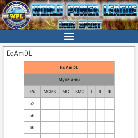
EqAmDL
EqAmDL
Мужчины
в/к
МСМК
МС
КМС
I
II
III
52
56
60