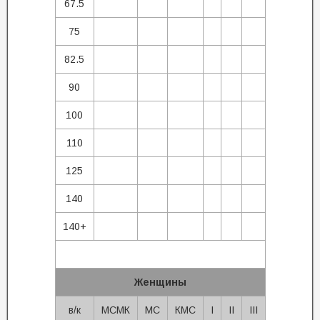
67.5
75
82.5
90
100
110
125
140
140+
Женщины
в/к
МСМК
МС
КМС
I
II
III