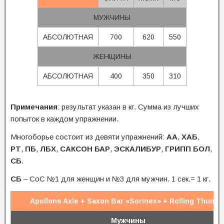
МУЖЧИНЫ
АБСОЛЮТНАЯ
700
620
550
ЖЕНЩИНЫ
АБСОЛЮТНАЯ
400
350
310
Примечания
: результат указан в кг. Сумма из лучших
попыток в каждом упражнении.
Многоборье состоит из девяти упражнений:
АА
,
ХАБ
,
РТ
,
ПБ
,
ЛБХ
,
САКСОН БАР
,
ЭСКАЛИБУР
,
ГРИПП БОЛ
,
СБ
.
СБ
– СоС №1 для женщин и №3 для мужчин. 1 сек.= 1 кг.
Apollons Axle + Saxon Bar «Sorinex» + Rolling Thunde
Мужчины