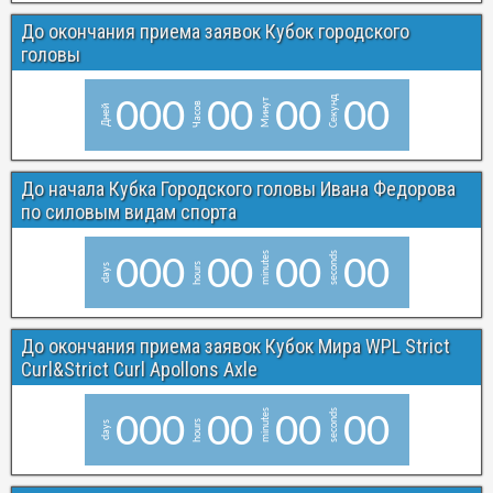
До окончания приема заявок Кубок городского
головы
Секунд
0
0
0
0
0
0
0
0
0
Минут
Часов
Дней
До начала Кубка Городского головы Ивана Федорова
по силовым видам спорта
minutes
seconds
0
0
0
0
0
0
0
0
0
hours
days
До окончания приема заявок Кубок Мира WPL Strict
Curl&Strict Curl Apollons Axle
minutes
seconds
0
0
0
0
0
0
0
0
0
hours
days