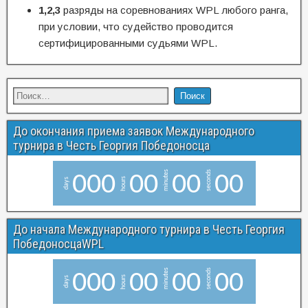
1,2,3
разряды на соревнованиях WPL любого ранга,
при условии, что судейство проводится
сертифицированными судьями WPL.
До окончания приема заявок Международного
турнира в Честь Георгия Победоносца
minutes
seconds
0
0
0
0
0
0
0
0
0
hours
days
До начала Международного турнира в Честь Георгия
ПобедоносцаWPL
minutes
seconds
0
0
0
0
0
0
0
0
0
hours
days