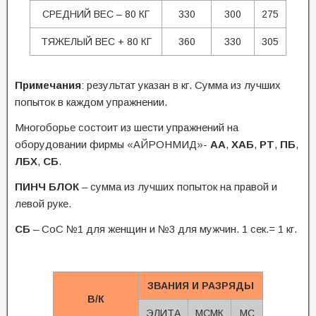
СРЕДНИЙ ВЕС – 80 КГ
330
300
275
ТЯЖЕЛЫЙ ВЕС + 80 КГ
360
330
305
Примечания
: результат указан в кг. Сумма из лучших
попыток в каждом упражнении.
Многоборье состоит из шести упражнений на
оборудовании фирмы «АЙРОНМИД»-
АА
,
ХАБ
,
РТ
,
ПБ
,
ЛБХ
,
СБ
.
ПИНЧ БЛОК
– сумма из лучших попыток на правой и
левой руке.
СБ
– СоС №1 для женщин и №3 для мужчин. 1 сек.= 1 кг.
ЗВАНИЯ И РАЗРЯДЫ
В/К
ЭЛИТА
МСМК
МС