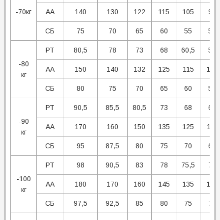
-70кг
АА
140
130
122
115
105
95
СБ
75
70
65
60
55
50
РТ
80,5
78
73
68
60,5
58
-80
АА
150
140
132
125
115
105
кг
СБ
80
75
70
65
60
55
РТ
90,5
85,5
80,5
73
68
63
-90
АА
170
160
150
135
125
115
кг
СБ
95
87,5
80
75
70
65
РТ
98
90,5
83
78
75,5
73
-100
АА
180
170
160
145
135
125
кг
СБ
97,5
92,5
85
80
75
70