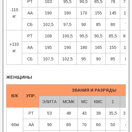
РТ
103
95,5
90,5
85,5
78
75,5
-110
АА
190
180
170
155
145
135
кг
СБ
102,5
97,5
90
85
80
75
РТ
108
100,5
95,5
90,5
85,5
80,5
+110
АА
195
190
180
165
155
145
кг
СБ
107,5
102,5
95
90
85
80
ЖЕНЩИНЫ
ЗВАНИЯ И РАЗРЯДЫ
В/К
УПР.
ЭЛИТА
МСМК
МС
КМС
1
2
РТ
53
48
43
38
35,5
30,5
-60кг
АА
90
80
70
60
50
45