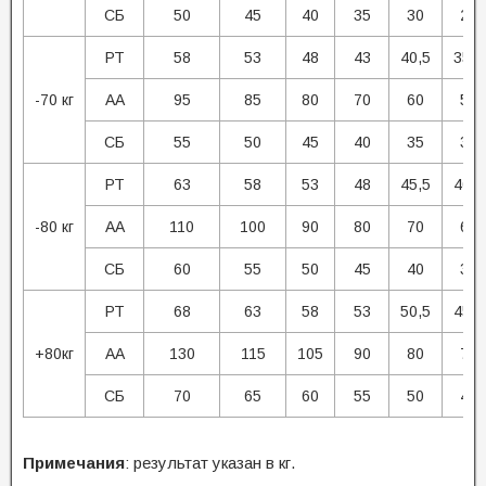
СБ
50
45
40
35
30
25
РТ
58
53
48
43
40,5
35,5
-70 кг
АА
95
85
80
70
60
55
СБ
55
50
45
40
35
30
РТ
63
58
53
48
45,5
40,5
-80 кг
АА
110
100
90
80
70
60
СБ
60
55
50
45
40
35
РТ
68
63
58
53
50,5
45,5
+80кг
АА
130
115
105
90
80
70
СБ
70
65
60
55
50
45
Примечания
: результат указан в кг.