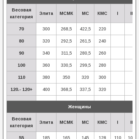
Весовая
Элита
МСМК
МС
КМС
I
II
категория
70
300
268,5
422,5
220
80
320
292,5
261,5
240
90
340
311,5
280,5
260
100
360
330,5
299,5
280
110
380
350
320
300
120.- 120+
400
368,5
337,5
320
Женщины
Весовая
Элита
МСМК
МС
КМС
I
II
категория
55
185
165
145
128
110
100