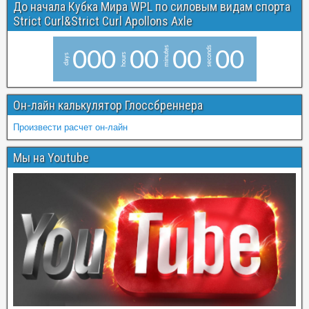
До начала Кубка Мира WPL по силовым видам спорта
Strict Curl&Strict Curl Apollons Axle
minutes
seconds
0
0
0
0
0
0
0
0
0
hours
days
Он-лайн калькулятор Глоссбреннера
Произвести расчет он-лайн
Мы на Youtube