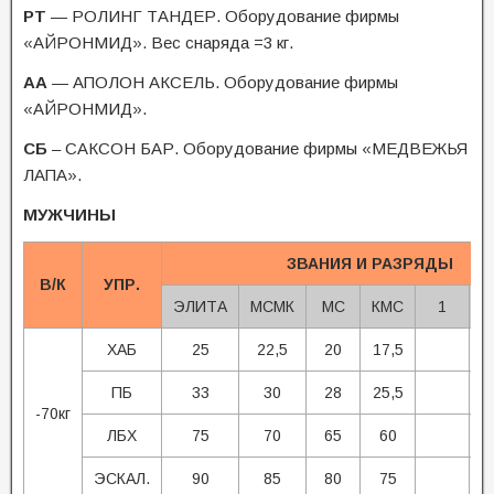
РТ
— РОЛИНГ ТАНДЕР. Оборудование фирмы
«АЙРОНМИД». Вес снаряда =3 кг.
АА
— АПОЛОН АКСЕЛЬ. Оборудование фирмы
«АЙРОНМИД».
СБ
– САКСОН БАР. Оборудование фирмы «МЕДВЕЖЬЯ
ЛАПА».
МУЖЧИНЫ
ЗВАНИЯ И РАЗРЯДЫ
В/К
УПР.
ЭЛИТА
МСМК
МС
КМС
1
ХАБ
25
22,5
20
17,5
ПБ
33
30
28
25,5
-70кг
ЛБХ
75
70
65
60
ЭСКАЛ.
90
85
80
75