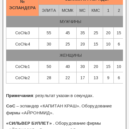
№
ЭСПАНДЕРА
ЭЛИТА
МСМК
МС
КМС
1
2
МУЖЧИНЫ
СоС№3
55
45
35
25
20
15
СоС№4
30
25
20
15
10
6
ЖЕНЩИНЫ
СоС№1
50
40
30
20
15
10
СоС№2
28
22
17
13
9
6
Примечания
: результат указан в секундах.
СоС
– эспандер «КАПИТАН КРАШ». Оборудование
фирмы «АЙРОНМИД».
«СИЛЬВЕР БУЛЛЕТ»
. Оборудование фирмы