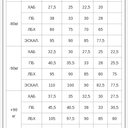
ХАБ
27,5
25
22,5
20
ПБ
38
33
30
28
-80кг
ЛБХ
80
75
70
65
ЭСКАЛ.
95
90
85
77,5
ХАБ
32,5
30
27,5
25
22,5
ПБ
40,5
35,5
33
28
25,5
-90кг
ЛБХ
95
90
85
80
75
ЭСКАЛ.
110
100
90
82,5
77,5
7
ХАБ
37,5
35
32,5
30
27,5
ПБ
45,5
40,5
38
33
30,5
+90
кг
ЛБХ
105
97,5
90
85
80