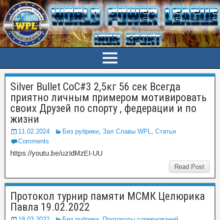
Silver Bullet CoC#3 2,5кг 56 сек Всегда
приятно личным примером мотивировать
своих Друзей по спорту , федерации и по
жизни
11.02.2024
Без рубрики
,
Зал Славы WPL
,
Статьи
Comments
https://youtu.be/uzIdMzEI-UU
Read Post
Протокол турнир памяти МСМК Целюрика
Павла 19.02.2022
18.03.2022
Без рубрики
,
Протоколы соревнований