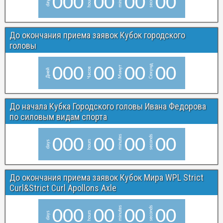
0
0
0
0
0
0
0
0
0
hours
days
До окончания приема заявок Кубок городского
головы
Секунд
0
0
0
0
0
0
0
0
0
Минут
Часов
Дней
До начала Кубка Городского головы Ивана Федорова
по силовым видам спорта
minutes
seconds
0
0
0
0
0
0
0
0
0
hours
days
До окончания приема заявок Кубок Мира WPL Strict
Curl&Strict Curl Apollons Axle
minutes
seconds
0
0
0
0
0
0
0
0
0
hours
days