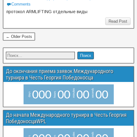
Comments
протокол ARMLIFTING отдельные виды
Read Post
← Older Posts
До окончания приема заявок Международного
турнира в Честь Георгия Победоносца
minutes
seconds
0
0
0
0
0
0
0
0
0
hours
days
До начала Международного турнира в Честь Георгия
ПобедоносцаWPL
minutes
seconds