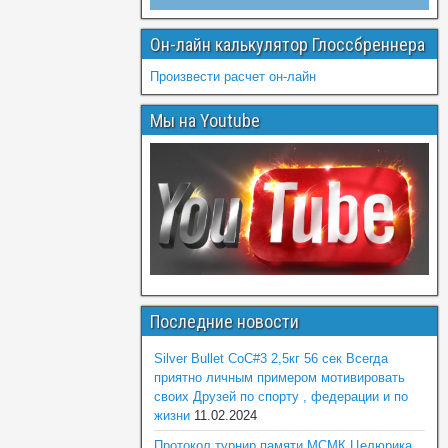
Он-лайн калькулятор Глоссбреннера
Произвести расчет он-лайн
Мы на Youtube
Последние новости
Silver Bullet CoC#3 2,5кг 56 сек Всегда
приятно личным примером мотивировать
своих Друзей по спорту , федерации и по
жизни
11.02.2024
Протокол турнир памяти МСМК Целюрика