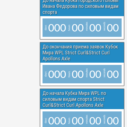
До начала Кубка Городского головы
Ивана Федорова по силовым видам
спорта
minutes
seconds
0
0
0
0
0
0
0
0
0
hours
days
До окончания приема заявок Кубок
Мира WPL Strict Curl&Strict Curl
Apollons Axle
minutes
seconds
0
0
0
0
0
0
0
0
0
hours
days
До начала Кубка Мира WPL по
силовым видам спорта Strict
Curl&Strict Curl Apollons Axle
minutes
seconds
0
0
0
0
0
0
0
0
0
hours
days